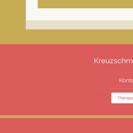
Kreuzschme
Konta
Therapi