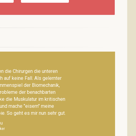
n, Bea Miescher
Dr. med. Ch. Larsen, Karin Rosmann-
Reif
chmerzfrei und
Skoliose - Aufrecht durch Bewegung
omisch richtige
Lassen Sie die Säule wirbeln!
nnter Nacken,
Skoliose, eine Verformung der
n die Chirurgen die unteren
M
ende Knie, Hallux
Wirbelsäule, wird klassisch mit
 auf keine Fall. Als gelernter
Ban
 mit falscher
statischer Physiotherapie und
mmenspiel der Biomechanik,
chter
Korsett behandelt - eine oft
probleme der benachbarten
Spi
jahrelange Mühe. Doch es geht auch
rke die Muskulatur im kritischen
se
anders ...
 und mache "eisern" meine
e. So geht es mir nun sehr gut.
MEHR ERFAHREN
au
ker