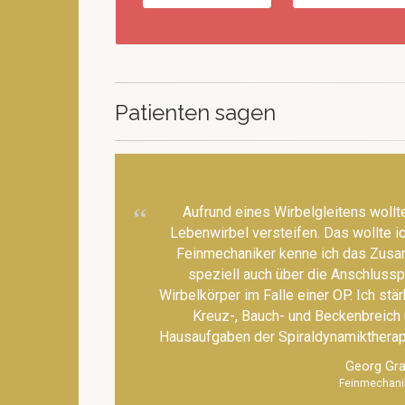
Dr. med. Ch. Larse
Spiraldynamik - s
Patienten sagen
beweglich
Gesund durch anat
Bewegung! Verspa
Aufrund eines Wirbelgleitens wollte
Hohlkreuz, schmerz
Lebenwirbel versteifen. Das wollte ich
valgus: Was einmal
Feinmechaniker kenne ich das Zusa
Haltung oder schle
speziell auch über die Anschluss
Angewohnheit ...
Wirbelkörper im Falle einer OP. Ich stä
Kreuz-, Bauch- und Beckenbreich
MEHR ERFAHREN
Hausaufgaben der Spiraldynamiktherapi
Georg Gr
Feinmechani