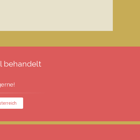
l behandelt
gerne!
sterreich