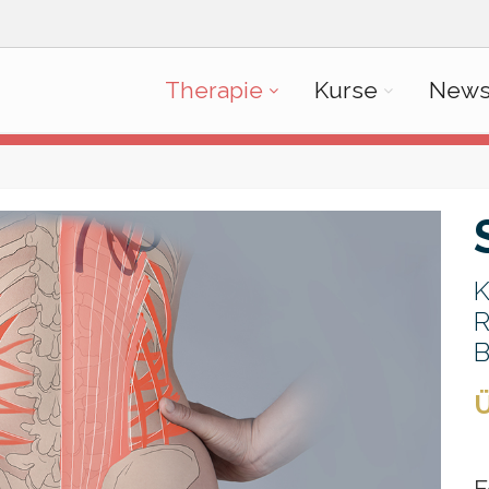
Therapie
Kurse
New
K
R
B
Ü